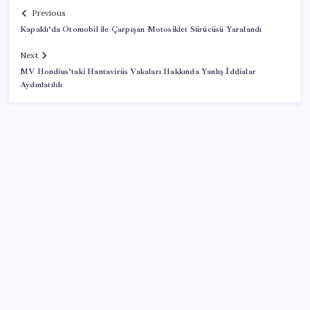
Previous
Kapaklı’da Otomobil ile Çarpışan Motosiklet Sürücüsü Yaralandı
Next
MV Hondius’taki Hantavirüs Vakaları Hakkında Yanlış İddialar
Aydınlatıldı
SON YAZILAR
CHP’nin butlan MYK’sinden yeni karar: 8 il
başkanlığına atama yapıldı
Bahçeli’den dikkat çeken ‘süreç’ mesajı: ‘Çerçeve