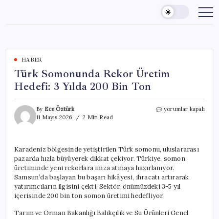
Skip
to
content
HABER
Türk Somonunda Rekor Üretim
Hedefi: 3 Yılda 200 Bin Ton
Türk
By
Ece Öztürk
yorumlar kapalı
Somonunda
11 Mayıs 2026
2 Min Read
Rekor
Üretim
Hedefi:
Karadeniz bölgesinde yetiştirilen Türk somonu, uluslararası
3
pazarda hızla büyüyerek dikkat çekiyor. Türkiye, somon
Yılda
200
üretiminde yeni rekorlara imza atmaya hazırlanıyor.
Bin
Samsun’da başlayan bu başarı hikâyesi, ihracatı artırarak
Ton
yatırımcıların ilgisini çekti. Sektör, önümüzdeki 3-5 yıl
için
içerisinde 200 bin ton somon üretimi hedefliyor.
Tarım ve Orman Bakanlığı Balıkçılık ve Su Ürünleri Genel