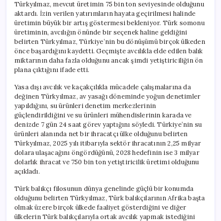
Türkyılmaz, mevcut üretimin 75 bin ton seviyesinde olduğunu
aktardı. İzin verilen yatırımların hayata geçirilmesi halinde
üretimin büyük bir artış göstermesi bekleniyor. Türk somonu
üretiminin, avcılığın önünde bir seçenek haline geldiğini
belirten Türkyılmaz, Türkiye’nin bu dönüşümü birçok ülkeden
önce başardığını kaydetti. Geçmişte avcılıkla elde edilen balık
miktarının daha fazla olduğunu ancak şimdi yetiştiriciliğin ön
plana çıktığını ifade etti.
Yasa dışı avcılık ve kaçakçılıkla mücadele çalışmalarına da
değinen Türkyılmaz, av yasağı döneminde yoğun denetimler
yapıldığını, su ürünleri denetim merkezlerinin
güçlendirildiğini ve su ürünleri mühendislerinin karada ve
denizde 7 gün 24 saat görev yaptığını söyledi. Türkiye’nin su
ürünleri alanında net bir ihracatçı ülke olduğunu belirten
Türkyılmaz, 2025 yılı itibarıyla sektör ihracatının 2,25 milyar
dolara ulaşacağını öngördüğünü, 2028 hedefinin ise 3 milyar
dolarlık ihracat ve 750 bin ton yetiştiricilik üretimi olduğunu
açıkladı.
Türk balıkçı filosunun dünya genelinde güçlü bir konumda
olduğunu belirten Türkyılmaz, Türk balıkçılarının Afrika başta
olmak üzere birçok ülkede faaliyet gösterdiğini ve diğer
ülkelerin Türk balıkçılarıyla ortak avcılık yapmak istediğini