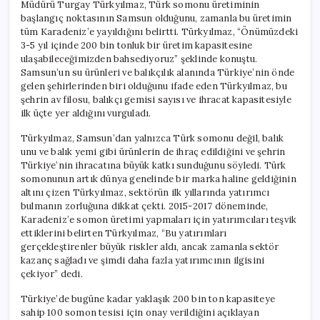
Müdürü Turgay Türkyılmaz, Türk somonu üretiminin
başlangıç noktasının Samsun olduğunu, zamanla bu üretimin
tüm Karadeniz’e yayıldığını belirtti. Türkyılmaz, “Önümüzdeki
3-5 yıl içinde 200 bin tonluk bir üretim kapasitesine
ulaşabileceğimizden bahsediyoruz” şeklinde konuştu.
Samsun’un su ürünleri ve balıkçılık alanında Türkiye’nin önde
gelen şehirlerinden biri olduğunu ifade eden Türkyılmaz, bu
şehrin av filosu, balıkçı gemisi sayısı ve ihracat kapasitesiyle
ilk üçte yer aldığını vurguladı.
Türkyılmaz, Samsun’dan yalnızca Türk somonu değil, balık
unu ve balık yemi gibi ürünlerin de ihraç edildiğini ve şehrin
Türkiye’nin ihracatına büyük katkı sunduğunu söyledi. Türk
somonunun artık dünya genelinde bir marka haline geldiğinin
altını çizen Türkyılmaz, sektörün ilk yıllarında yatırımcı
bulmanın zorluğuna dikkat çekti. 2015-2017 döneminde,
Karadeniz’e somon üretimi yapmaları için yatırımcıları teşvik
ettiklerini belirten Türkyılmaz, “Bu yatırımları
gerçekleştirenler büyük riskler aldı, ancak zamanla sektör
kazanç sağladı ve şimdi daha fazla yatırımcının ilgisini
çekiyor” dedi.
Türkiye’de bugüne kadar yaklaşık 200 bin ton kapasiteye
sahip 100 somon tesisi için onay verildiğini açıklayan