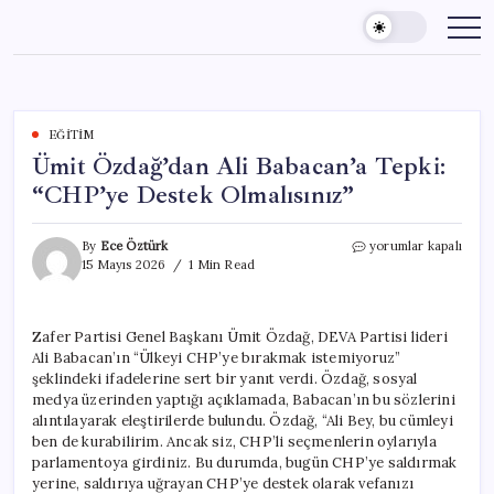
Skip
to
content
EĞITIM
Ümit Özdağ’dan Ali Babacan’a Tepki:
“CHP’ye Destek Olmalısınız”
Ümit
By
Ece Öztürk
yorumlar kapalı
Özdağ’dan
15 Mayıs 2026
1 Min Read
Ali
Babacan’a
Tepki:
Zafer Partisi Genel Başkanı Ümit Özdağ, DEVA Partisi lideri
“CHP’ye
Ali Babacan’ın “Ülkeyi CHP’ye bırakmak istemiyoruz”
Destek
Olmalısınız”
şeklindeki ifadelerine sert bir yanıt verdi. Özdağ, sosyal
için
medya üzerinden yaptığı açıklamada, Babacan’ın bu sözlerini
alıntılayarak eleştirilerde bulundu. Özdağ, “Ali Bey, bu cümleyi
ben de kurabilirim. Ancak siz, CHP’li seçmenlerin oylarıyla
parlamentoya girdiniz. Bu durumda, bugün CHP’ye saldırmak
yerine, saldırıya uğrayan CHP’ye destek olarak vefanızı