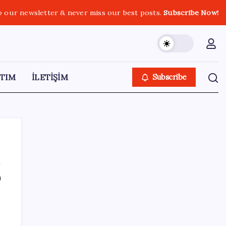
o our newsletter & never miss our best posts.
Subscribe Now!
TIM
İLETİŞİM
Subscribe
ı
SON YAZILAR
CHP’nin butlan MYK’sinden yeni karar: 8 il
başkanlığına atama yapıldı