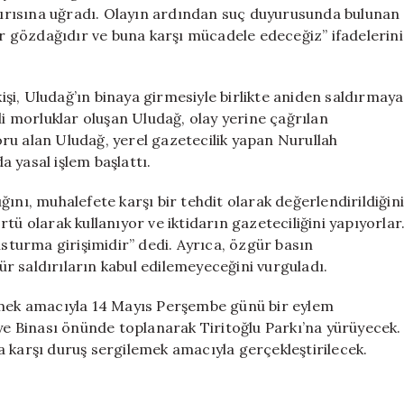
Mahmut
ldırısına uğradı. Olayın ardından suç duyurusunda bulunan
Uludağ’a
bir gözdağıdır ve buna karşı mücadele edeceğiz” ifadelerini
Saldırı
Gerçekleşti
için
kişi, Uludağ’ın binaya girmesiyle birlikte aniden saldırmaya
li morluklar oluşan Uludağ, olay yerine çağrılan
ru alan Uludağ, yerel gazetecilik yapan Nurullah
 yasal işlem başlattı.
ını, muhalefete karşı bir tehdit olarak değerlendirildiğini
örtü olarak kullanıyor ve iktidarın gazeteciliğini yapıyorlar
usturma girişimidir” dedi. Ayrıca, özgür basın
r saldırıların kabul edilemeyeceğini vurguladı.
etmek amacıyla 14 Mayıs Perşembe günü bir eylem
iye Binası önünde toplanarak Tiritoğlu Parkı’na yürüyecek.
 karşı duruş sergilemek amacıyla gerçekleştirilecek.