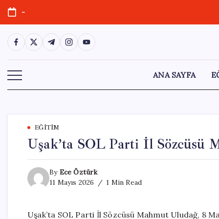
Skip
-
to
content
https://www.facebook.com/
https://twitter.com/
https://t.me/
https://www.instagram.com/
https://youtube.com/
ANA SAYFA
E
EĞITIM
Uşak’ta SOL Parti İl Sözcüsü M
By
Ece Öztürk
11 Mayıs 2026
1 Min Read
Uşak’ta SOL Parti İl Sözcüsü Mahmut Uludağ, 8 M