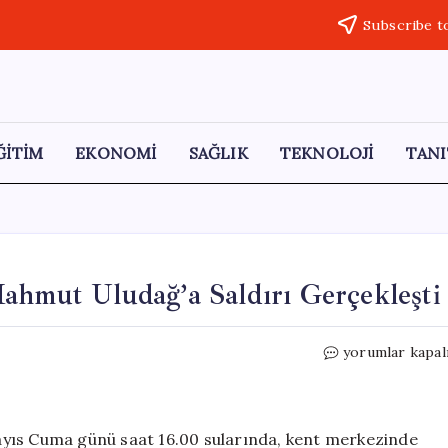
Subscribe t
ĞİTİM
EKONOMİ
SAĞLIK
TEKNOLOJİ
TANI
ahmut Uludağ’a Saldırı Gerçekleşti
Uşak’ta
yorumlar kapal
SOL
Parti
İl
Sözcüsü
ayıs Cuma günü saat 16.00 sularında, kent merkezinde