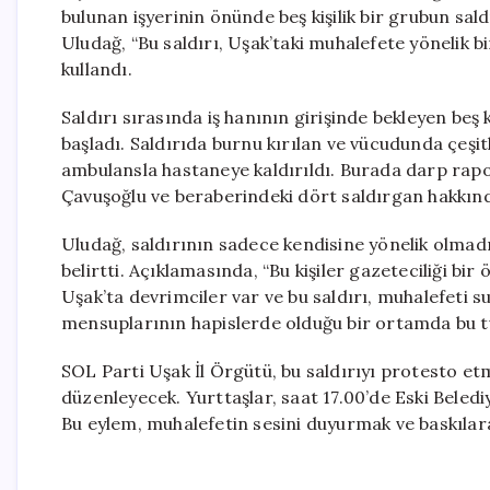
bulunan işyerinin önünde beş kişilik bir grubun sa
Uludağ, “Bu saldırı, Uşak’taki muhalefete yönelik 
kullandı.
Saldırı sırasında iş hanının girişinde bekleyen beş 
başladı. Saldırıda burnu kırılan ve vücudunda çeşit
ambulansla hastaneye kaldırıldı. Burada darp rapo
Çavuşoğlu ve beraberindeki dört saldırgan hakkında
Uludağ, saldırının sadece kendisine yönelik olmadığ
belirtti. Açıklamasında, “Bu kişiler gazeteciliği bir 
Uşak’ta devrimciler var ve bu saldırı, muhalefeti s
mensuplarının hapislerde olduğu bir ortamda bu tü
SOL Parti Uşak İl Örgütü, bu saldırıyı protesto 
düzenleyecek. Yurttaşlar, saat 17.00’de Eski Beled
Bu eylem, muhalefetin sesini duyurmak ve baskılara