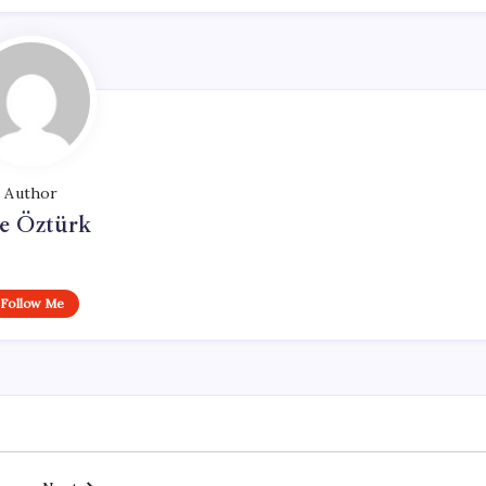
Author
e Öztürk
Follow Me