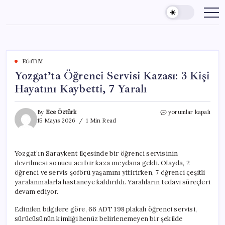
Skip
to
content
EĞITIM
Yozgat’ta Öğrenci Servisi Kazası: 3 Kişi
Hayatını Kaybetti, 7 Yaralı
Yozgat’ta
By
Ece Öztürk
yorumlar kapalı
Öğrenci
15 Mayıs 2026
1 Min Read
Servisi
Kazası:
3
Yozgat’ın Saraykent ilçesinde bir öğrenci servisinin
Kişi
devrilmesi sonucu acı bir kaza meydana geldi. Olayda, 2
Hayatını
Kaybetti,
öğrenci ve servis şoförü yaşamını yitirirken, 7 öğrenci çeşitli
7
yaralanmalarla hastaneye kaldırıldı. Yaralıların tedavi süreçleri
Yaralı
devam ediyor.
için
Edinilen bilgilere göre, 66 ADT 198 plakalı öğrenci servisi,
sürücüsünün kimliği henüz belirlenemeyen bir şekilde