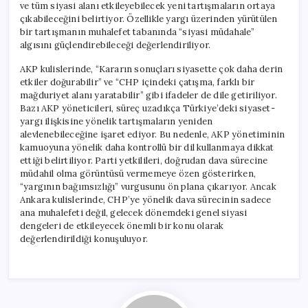
ve tüm siyasi alanı etkileyebilecek yeni tartışmaların ortaya
çıkabileceğini belirtiyor. Özellikle yargı üzerinden yürütülen
bir tartışmanın muhalefet tabanında “siyasi müdahale”
algısını güçlendirebileceği değerlendiriliyor.
AKP kulislerinde, “Kararın sonuçları siyasette çok daha derin
etkiler doğurabilir” ve “CHP içindeki çatışma, farklı bir
mağduriyet alanı yaratabilir” gibi ifadeler de dile getiriliyor.
Bazı AKP yöneticileri, süreç uzadıkça Türkiye’deki siyaset-
yargı ilişkisine yönelik tartışmaların yeniden
alevlenebileceğine işaret ediyor. Bu nedenle, AKP yönetiminin
kamuoyuna yönelik daha kontrollü bir dil kullanmaya dikkat
ettiği belirtiliyor. Parti yetkilileri, doğrudan dava sürecine
müdahil olma görüntüsü vermemeye özen gösterirken,
“yargının bağımsızlığı” vurgusunu ön plana çıkarıyor. Ancak
Ankara kulislerinde, CHP’ye yönelik dava sürecinin sadece
ana muhalefeti değil, gelecek dönemdeki genel siyasi
dengeleri de etkileyecek önemli bir konu olarak
değerlendirildiği konuşuluyor.