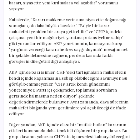
kararı, siyasette yeni kırılmalara yol açabilir” yorumunu
yapıyor.
Kulislerde, “Kararı mahkeme verir ama siyasette doğuracağı
sonuçlar çok daha büyük olacaktır”, “Böyle bir karar
muhalefeti yeniden bir araya getirebilir” ve “CHP içindeki
çatışma, yeni bir mağduriyet yaratma potansiyeline sahip”
gibi yorumlar ediliyor. AKP yönetiminin, kamuoyuna karşı
“yargının vereceği karara herkes saygı duymalı” mesajını net
bir şekilde iletmesine rağmen, perde arkasında farklı
görüşlerin dile getirildiği anlaşılıyor.
AKP içinde bazı isimler, CHP’deki tartışmaların muhalefetin
kendi içinde kapanmasına sebep olabileceğini savunuyor. Bu
görüşü benimseyenler, “CHP artık kendi gündemini
yönetemiyor. Parti içi çekişmeler, toplumsal sorunların
gerisinde kalmasına neden oluyor” şeklinde
değerlendirmelerde bulunuyor. Aynı zamanda, dava sürecinin
muhalefet bloğunda yeni gerilimlere yol açabileceği de ifade
ediliyor.
Diğer yandan, AKP içinde olası bir “mutlak butlan” kararının
etkileri konusunda daha temkinli düşünen bir grup da var. Bu
grup, davanın yalnızca CHP’nin iç meselesi kalmayabileceğini