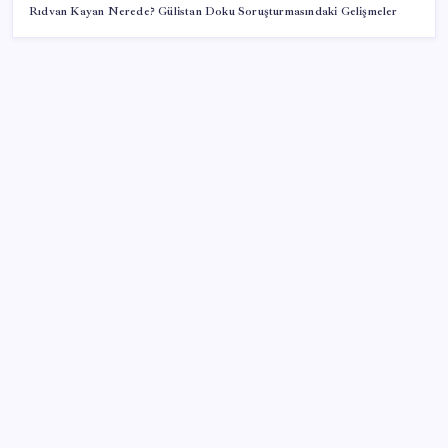
Rıdvan Kayan Nerede? Gülistan Doku Soruşturmasındaki Gelişmeler
SON YAZILAR
CHP’nin butlan MYK’sinden yeni karar: 8 il
başkanlığına atama yapıldı
Bahçeli’den dikkat çeken ‘süreç’ mesajı: ‘Çerçeve
yasaya tam destek verilmelidir’
YENİ Partili Çakırözer, tutuklu gazeteciler Yanardağ
ve Çağatay’ı ziyaret etti: ‘Basın özgürlüğünün
sağlandığı bir Türkiye’yi kuracağız!’