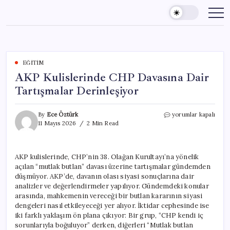
Skip
to
content
EĞITIM
AKP Kulislerinde CHP Davasına Dair
Tartışmalar Derinleşiyor
AKP
By
Ece Öztürk
yorumlar kapalı
Kulislerinde
11 Mayıs 2026
2 Min Read
CHP
Davasına
Dair
AKP kulislerinde, CHP’nin 38. Olağan Kurultayı’na yönelik
Tartışmalar
açılan “mutlak butlan” davası üzerine tartışmalar gündemden
Derinleşiyor
için
düşmüyor. AKP’de, davanın olası siyasi sonuçlarına dair
analizler ve değerlendirmeler yapılıyor. Gündemdeki konular
arasında, mahkemenin vereceği bir butlan kararının siyasi
dengeleri nasıl etkileyeceği yer alıyor. İktidar cephesinde ise
iki farklı yaklaşım ön plana çıkıyor: Bir grup, “CHP kendi iç
sorunlarıyla boğuluyor” derken, diğerleri “Mutlak butlan