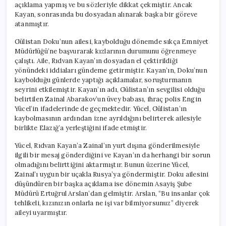
açıklama yapmış ve bu sözleriyle dikkat çekmiştir. Ancak
Kayan, sonrasında bu dosyadan alınarak başka bir göreve
atanmıştır.
Gülistan Doku’nun ailesi, kaybolduğu dönemde sıkça Emniyet
Müdürlüğü’ne başvurarak kızlarının durumunu öğrenmeye
çalıştı. Aile, Rıdvan Kayan’ın dosyadan el çektirildiği
yönündeki iddiaları gündeme getirmiştir. Kayan’ın, Doku’nun
kaybolduğu günlerde yaptığı açıklamalar, soruşturmanın
seyrini etkilemiştir. Kayan’ın adı, Gülistan’ın sevgilisi olduğu
belirtilen Zainal Abarakov’un üvey babası, ihraç polis Engin
Yücel’in ifadelerinde de geçmektedir. Yücel, Gülistan’ın
kaybolmasının ardından izne ayrıldığını belirterek ailesiyle
birlikte Elazığ’a yerleştiğini ifade etmiştir.
Yücel, Rıdvan Kayan’a Zainal’ın yurt dışına gönderilmesiyle
ilgili bir mesaj gönderdiğini ve Kayan’ın da herhangi bir sorun
olmadığını belirttiğini aktarmıştır. Bunun üzerine Yücel,
Zainal’ı uygun bir uçakla Rusya’ya göndermiştir. Doku ailesini
düşündüren bir başka açıklama ise dönemin Asayiş Şube
Müdürü Ertuğrul Arslan’dan gelmiştir. Arslan, “Bu insanlar çok
tehlikeli, kızınızın onlarla ne işi var bilmiyorsunuz” diyerek
aileyi uyarmıştır.