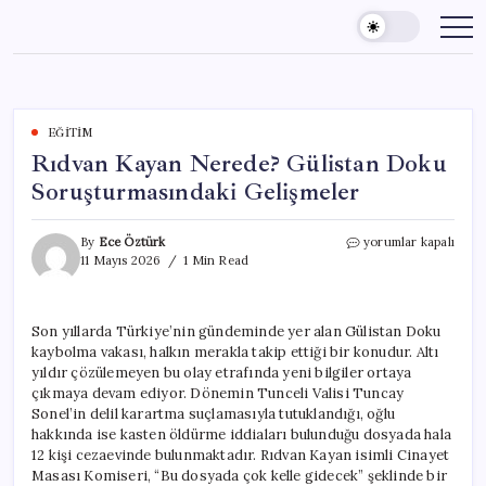
Skip
to
content
EĞITIM
Rıdvan Kayan Nerede? Gülistan Doku
Soruşturmasındaki Gelişmeler
Rıdvan
By
Ece Öztürk
yorumlar kapalı
Kayan
11 Mayıs 2026
1 Min Read
Nerede?
Gülistan
Doku
Son yıllarda Türkiye’nin gündeminde yer alan Gülistan Doku
Soruşturmasındaki
kaybolma vakası, halkın merakla takip ettiği bir konudur. Altı
Gelişmeler
için
yıldır çözülemeyen bu olay etrafında yeni bilgiler ortaya
çıkmaya devam ediyor. Dönemin Tunceli Valisi Tuncay
Sonel’in delil karartma suçlamasıyla tutuklandığı, oğlu
hakkında ise kasten öldürme iddiaları bulunduğu dosyada hala
12 kişi cezaevinde bulunmaktadır. Rıdvan Kayan isimli Cinayet
Masası Komiseri, “Bu dosyada çok kelle gidecek” şeklinde bir