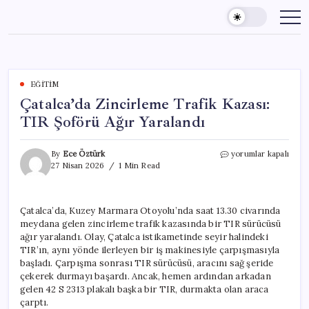
Skip
to
content
EĞITIM
Çatalca’da Zincirleme Trafik Kazası:
TIR Şoförü Ağır Yaralandı
Çatalca’da
By
Ece Öztürk
yorumlar kapalı
Zincirleme
27 Nisan 2026
1 Min Read
Trafik
Kazası:
TIR
Çatalca’da, Kuzey Marmara Otoyolu’nda saat 13.30 civarında
Şoförü
meydana gelen zincirleme trafik kazasında bir TIR sürücüsü
Ağır
Yaralandı
ağır yaralandı. Olay, Çatalca istikametinde seyir halindeki
için
TIR’ın, aynı yönde ilerleyen bir iş makinesiyle çarpışmasıyla
başladı. Çarpışma sonrası TIR sürücüsü, aracını sağ şeride
çekerek durmayı başardı. Ancak, hemen ardından arkadan
gelen 42 S 2313 plakalı başka bir TIR, durmakta olan araca
çarptı.