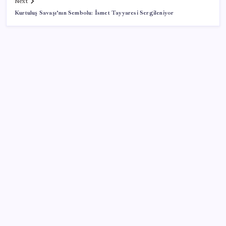
Next
Kurtuluş Savaşı’nın Sembolu: İsmet Tayyaresi Sergileniyor
SON YAZILAR
Altında yükseliş kapıda mı? Uzman isimden ezber
bozan tahmin!
28 ilde CHP’li başkan kalmadı! YENİ Parti’ye geçen
CHP’li belediye başkanı sayısı belli oldu: ‘Ay sonu
300’ü geçecek…’
Borsada 4 büyüklerin yarışı kızıştı: Yatırımcısına
kazandıran tek takım Beşiktaş