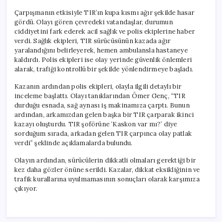
Çarpışmanın etkisiyle TIR’ın kupa kısmı ağır şekilde hasar
gördü. Olayı gören çevredeki vatandaşlar, durumun
ciddiyetini fark ederek acil sağlık ve polis ekiplerine haber
verdi. Sağlık ekipleri, TIR sürücüsünün kazada ağır
yaralandığını belirleyerek, hemen ambulansla hastaneye
kaldırdı. Polis ekipleri ise olay yerinde güvenlik önlemleri
alarak, trafiği kontrollü bir şekilde yönlendirmeye başladı.
Kazanın ardından polis ekipleri, olayla ilgili detaylı bir
inceleme başlattı. Olayı tanıklarından Ömer Genç, “TIR
durduğu esnada, sağ aynası iş makinamıza çarptı. Bunun
ardından, arkamızdan gelen başka bir TIR çarparak ikinci
kazayı oluşturdu. TIR şoförüne ‘Kaskon var mı?’ diye
sorduğum sırada, arkadan gelen TIR çarpınca olay patlak
verdi” şeklinde açıklamalarda bulundu.
Olayın ardından, sürücülerin dikkatli olmaları gerektiği bir
kez daha gözler önüne serildi. Kazalar, dikkat eksikliğinin ve
trafik kurallarına uyulmamasının sonuçları olarak karşımıza
çıkıyor.