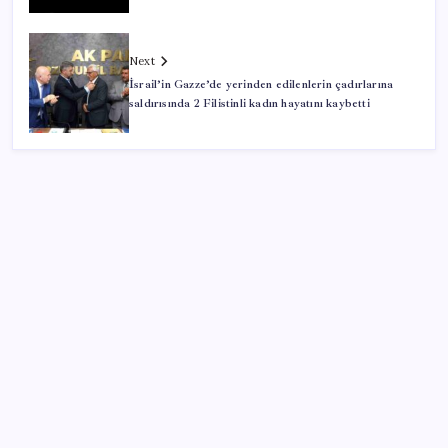
Next
İsrail’in Gazze’de yerinden edilenlerin çadırlarına
saldırısında 2 Filistinli kadın hayatını kaybetti
SON YAZILAR
CHP’nin butlan MYK’sinden yeni karar: 8 il
başkanlığına atama yapıldı
Bahçeli’den dikkat çeken ‘süreç’ mesajı: ‘Çerçeve