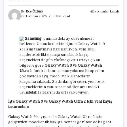
Galaxy
By
Ece Öztürk
yorumlar kapalı
Watch
28 Haziran 2026
3 Min Read
9
kayış
seçenekleri
ortaya
Samsung
, önümüzdeki ay düzenlemesi
çıktı:
beklenen Unpacked etkinliğinde Galaxy Watch 9
İşte
serisini tanıtmaya hazırlanırken, yeni akıllı
tüm
saatlerle birlikte satışa sunulacak kayış
renkler
ve
seçenekleri de gün yüzüne çıktı. Ortaya çıkan
modeller
bilgilere göre
Galaxy Watch 9 ve Galaxy Watch
için
Ultra 2
, farklı kullanım senaryolarına hitap eden
çok sayıda kayış modeliyle kullanıcıların
karşısına çıkacak. Sızdırılan görseller, yeni renk
seçeneklerinin yanı sıra modeller arasındaki
uyumluluk farklarını da ortaya koyuyor.
İşte Galaxy Watch 9 ve Galaxy Watch Ultra 2 için yeni kayış
tasarımları:
Galaxy Watch 9 kayışları ile Galaxy Watch Ultra 2 için
geliştirilen modeller ilk bakışta benzer görünse de bağlantı