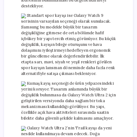
ibaresinin bulunmaması bu değerlendirmeyi
destekliyor.
Standart spor kayışı ise Galaxy Watch 9
serisinin varsayılan seçeneği olarak sunulacak.
Samsung bu modelde büyük bir tasarım
değişikliğine gitmese de orta bölümde hafif
içbükey bir yapı tercih etmiş görünüyor. Bu küçük
değişiklik, kayışın bileğe oturuşunu ve hava
dolaşımını iyileştirmeyi hedefleyen ergonomik
bir güncelleme olarak değerlendirilebilir. İlk
etapta sarı, mavi, siyah ve yeşil renkleri görülen
spor kayışın lansman döneminde daha fazla renk
alternatifiyle satışa çıkması bekleniyor.
Kumaş kayış seçeneği de ürün yelpazesindeki
yerini koruyor. Tasarım anlamında büyük bir
değişiklik bulunmasa da Galaxy Watch Ultra 2 için
geliştirilen versiyonda daha sağlam bir toka
mekanizması kullanıldığı görülüyor. Bu yapı,
özellikle açık hava aktiviteleri sırasında saatin
bilekte daha güvenli şekilde kalmasını amaçlıyor.
Galaxy Watch Ultra 2’nin Trail kayışı da yeni
nesilde kullanılmaya devam edecek. Doğa