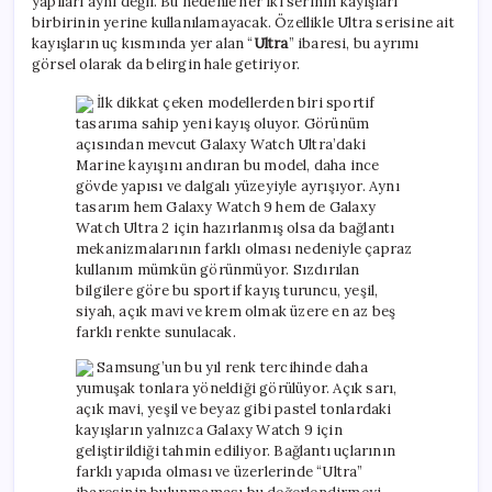
yapıları aynı değil. Bu nedenle her iki serinin kayışları
birbirinin yerine kullanılamayacak. Özellikle Ultra serisine ait
kayışların uç kısmında yer alan “
Ultra
” ibaresi, bu ayrımı
görsel olarak da belirgin hale getiriyor.
İlk dikkat çeken modellerden biri sportif
tasarıma sahip yeni kayış oluyor. Görünüm
açısından mevcut Galaxy Watch Ultra’daki
Marine kayışını andıran bu model, daha ince
gövde yapısı ve dalgalı yüzeyiyle ayrışıyor. Aynı
tasarım hem Galaxy Watch 9 hem de Galaxy
Watch Ultra 2 için hazırlanmış olsa da bağlantı
mekanizmalarının farklı olması nedeniyle çapraz
kullanım mümkün görünmüyor. Sızdırılan
bilgilere göre bu sportif kayış turuncu, yeşil,
siyah, açık mavi ve krem olmak üzere en az beş
farklı renkte sunulacak.
Samsung’un bu yıl renk tercihinde daha
yumuşak tonlara yöneldiği görülüyor. Açık sarı,
açık mavi, yeşil ve beyaz gibi pastel tonlardaki
kayışların yalnızca Galaxy Watch 9 için
geliştirildiği tahmin ediliyor. Bağlantı uçlarının
farklı yapıda olması ve üzerlerinde “Ultra”