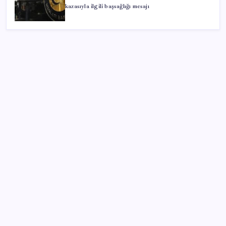
kazasıyla ilgili başsağlığı mesajı
SON YAZILAR
Artık çalışan primi tazminata yansıyacak
ABD, İran-Umman anlaşması sonrası ablukayı
kaldıracak
Altında yükseliş kapıda mı? Uzman isimden ezber
bozan tahmin!
28 ilde CHP’li başkan kalmadı! YENİ Parti’ye geçen