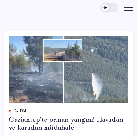
Skip
to
content
EĞITIM
Gaziantep’te orman yangını! Havadan
ve karadan müdahale