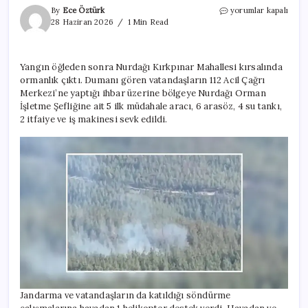
Gaziantep’te
By
Ece Öztürk
yorumlar kapalı
orman
28 Haziran 2026
1 Min Read
yangını!
Havadan
ve
Yangın öğleden sonra Nurdağı Kırkpınar Mahallesi kırsalında
karadan
ormanlık çıktı. Dumanı gören vatandaşların 112 Acil Çağrı
müdahale
için
Merkezi’ne yaptığı ihbar üzerine bölgeye Nurdağı Orman
İşletme Şefliğine ait 5 ilk müdahale aracı, 6 arasöz, 4 su tankı,
2 itfaiye ve iş makinesi sevk edildi.
Jandarma ve vatandaşların da katıldığı söndürme