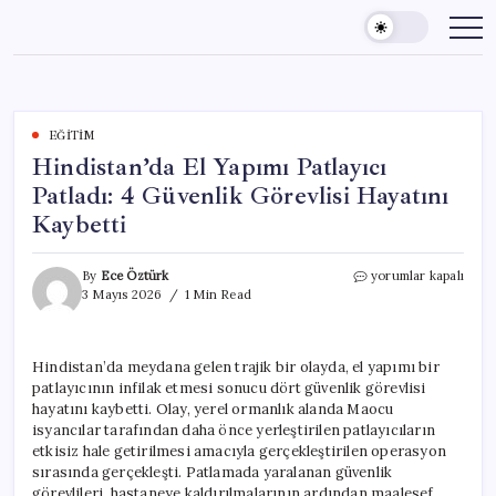
Skip
to
content
EĞITIM
Hindistan’da El Yapımı Patlayıcı
Patladı: 4 Güvenlik Görevlisi Hayatını
Kaybetti
Hindistan’da
By
Ece Öztürk
yorumlar kapalı
El
3 Mayıs 2026
1 Min Read
Yapımı
Patlayıcı
Patladı:
Hindistan’da meydana gelen trajik bir olayda, el yapımı bir
4
patlayıcının infilak etmesi sonucu dört güvenlik görevlisi
Güvenlik
Görevlisi
hayatını kaybetti. Olay, yerel ormanlık alanda Maocu
Hayatını
isyancılar tarafından daha önce yerleştirilen patlayıcıların
Kaybetti
etkisiz hale getirilmesi amacıyla gerçekleştirilen operasyon
için
sırasında gerçekleşti. Patlamada yaralanan güvenlik
görevlileri, hastaneye kaldırılmalarının ardından maalesef