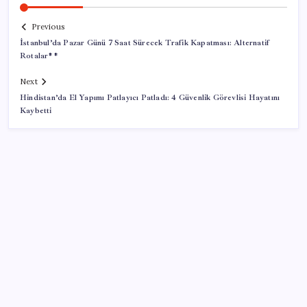
Previous
İstanbul’da Pazar Günü 7 Saat Sürecek Trafik Kapatması: Alternatif
Rotalar**
Next
Hindistan’da El Yapımı Patlayıcı Patladı: 4 Güvenlik Görevlisi Hayatını
Kaybetti
SON YAZILAR
ABD, İran-Umman anlaşması sonrası ablukayı