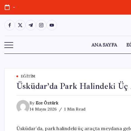
Skip
-
to
content
https://www.facebook.com/
https://twitter.com/
https://t.me/
https://www.instagram.com/
https://youtube.com/
ANA SAYFA
E
EĞITIM
Üsküdar’da Park Halindeki Üç 
By
Ece Öztürk
14 Mayıs 2026
1 Min Read
Üsküdar’da, park halindeki üç araçta meydana gele