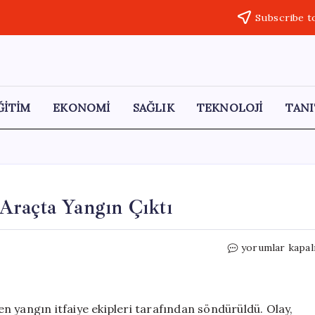
Subscribe t
ĞİTİM
EKONOMİ
SAĞLIK
TEKNOLOJİ
TANI
Araçta Yangın Çıktı
Üsküdar’da
yorumlar kapal
Park
Halindeki
Üç
Araçta
n yangın itfaiye ekipleri tarafından söndürüldü. Olay,