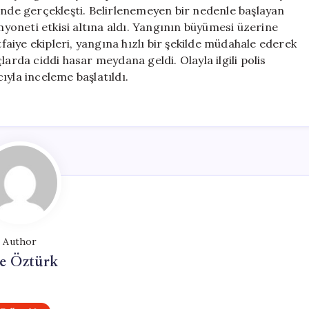
Yangın
inde gerçekleşti. Belirlenemeyen bir nedenle başlayan
Çıktı
amyoneti etkisi altına aldı. Yangının büyümesi üzerine
için
. İtfaiye ekipleri, yangına hızlı bir şekilde müdahale ederek
larda ciddi hasar meydana geldi. Olayla ilgili polis
ıyla inceleme başlatıldı.
Author
e Öztürk