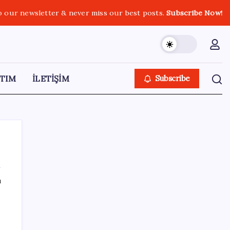
o our newsletter & never miss our best posts.
Subscribe Now!
TIM
İLETİŞİM
Subscribe
ı
SON YAZILAR
Altında yükseliş kapıda mı? Uzman isimden
ezber bozan tahmin!