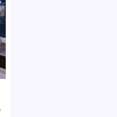
Bahçeli’den dikkat çeken ‘süreç’ mesajı:
‘Çerçeve yasaya tam destek verilmelidir’
YENİ Partili Çakırözer, tutuklu gazeteciler
Yanardağ ve Çağatay’ı ziyaret etti: ‘Basın
özgürlüğünün sağlandığı bir Türkiye’yi
kuracağız!’
Petrolde sular duruldu
İspanya ile İtalya arasında Schengen krizi:
Büyükelçi bakanlığa çağrıldı
Trump: Hamas’ın silahsızlanması
konusunda anlaşmaya varıldı
Apple 2026 3. Çeyrekte Kasasını Doldurdu
Türkiye’de Güneş ve Rüzgar Enerjisi
Zirveye Koşuyor
Erdal Beşikçioğlu kimdir, nereli, kaç
ı
yaşında? Etimesgut Belediye Başkanı Erdal
Beşikçioğlu neden gözaltına alındı?