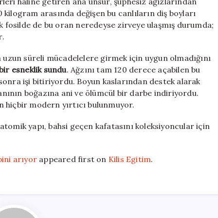
ürleri haline getiren ana unsur, şüphesiz ağızlarından
280 kilogram arasında değişen bu canlıların diş boyları
cak fosilde de bu oran neredeyse zirveye ulaşmış durumda;
r.
da uzun süreli mücadelelere girmek için uygun olmadığını
bir esneklik sundu
. Ağzını tam 120 derece açabilen bu
n sonra işi bitiriyordu. Boyun kaslarından destek alarak
banının boğazına ani ve ölümcül bir darbe indiriyordu.
n hiçbir modern yırtıcı bulunmuyor.
tomik yapı, bahsi geçen kafatasını koleksiyoncular için
ini arıyor
appeared first on
Kilis Egitim
.