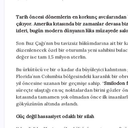
Tarih öncesi dönemlerin en korkunç avcılarından bi
çıkıyor. Amerika kıtasında bir zamanlar devasa bizon
izleri, bugün modern dünyanın lüks müzayede salo
Son Buz Çağı’nın bu tavizsiz hükümdarına ait bir ka
düzenlenecek özel bir oturumla yeni sahibini bulac
değer ise tam 1,5 milyon sterlin.
Bu ürkütücü ve bir o kadar da büyüleyici kalıntının
Florida’nın Columbia bölgesindeki karanlık bir obruk
yıl öncesine uzanan bir geçmişe sahip. “
Smilodon f
süreçte ulaştığı en uç noktalardan birini gözler önü
kıtasında tamamen yok olmadan önce ilk insanlarla 
gökyüzünün altında avlandı.
Güç değil hassasiyet odaklı bir silah