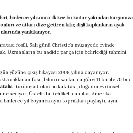
en
korkunç
çenesi
ri, binlerce yıl sonra ilk kez bu kadar yakından karşımıza
yeni
ları ve atları dize getiren kılıç dişli kaplanların ayak
sahibini
nlarında yankılanıyor.
arıyor
için
fatası fosili, Salı günü Christie’s müzayede evinde
ak. Uzmanların bu nadide parça için belirlediği tahmini
 gün yüzüne çıkış hikayesi 2008 yılına dayanıyor.
ta saklanan fosil, bilim insanlarına göre 11 bin ile 70 bin
atalis
” türüne ait olan bu kafatası, doğanın evrimsel
ne seriyor. Üstelik bu tehlikeli canlılar, Amerika
binlerce yıl boyunca aynı toprakları paylaştı, aynı