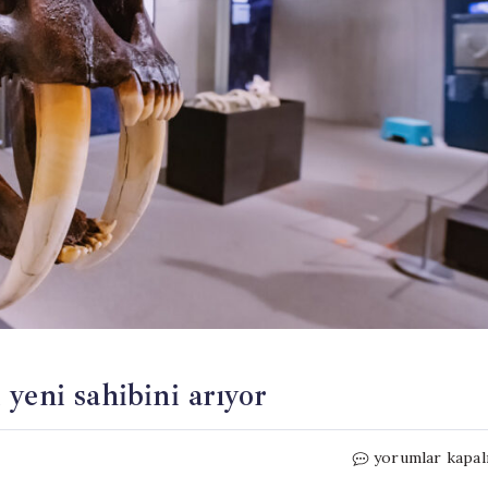
yeni sahibini arıyor
Buz
yorumlar kapal
Çağı’nın