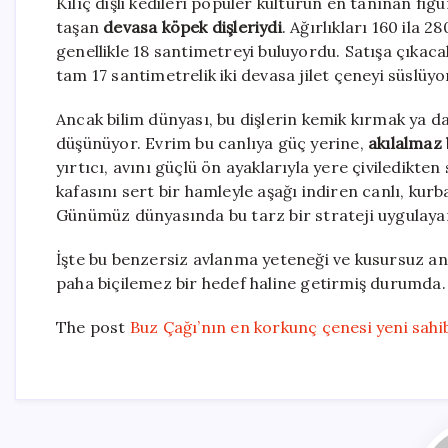
Kılıç dişli kedileri popüler kültürün en tanınan fig
taşan
devasa köpek dişleriydi
. Ağırlıkları 160 ila 
genellikle 18 santimetreyi buluyordu. Satışa çıka
tam 17 santimetrelik iki devasa jilet çeneyi süslüyo
Ancak bilim dünyası, bu dişlerin kemik kırmak ya 
düşünüyor. Evrim bu canlıya güç yerine,
akılalmaz 
yırtıcı, avını güçlü ön ayaklarıyla yere çiviledikte
kafasını sert bir hamleyle aşağı indiren canlı, kur
Günümüz dünyasında bu tarz bir strateji uygulaya
İşte bu benzersiz avlanma yeteneği ve kusursuz ana
paha biçilemez bir hedef haline getirmiş durumda.
The post
Buz Çağı’nın en korkunç çenesi yeni sahib