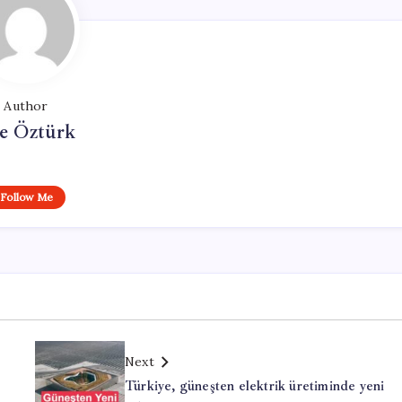
Author
e Öztürk
Follow Me
Next
Türkiye, güneşten elektrik üretiminde yeni