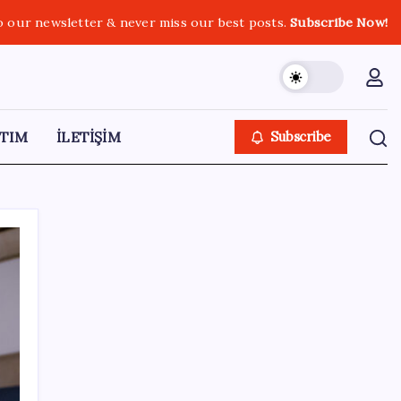
o our newsletter & never miss our best posts.
Subscribe Now!
TIM
İLETİŞİM
Subscribe
SON YAZILAR
CHP’nin butlan MYK’sinden yeni karar: 8 il
başkanlığına atama yapıldı