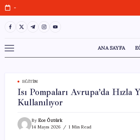
Skip
-
to
content
https://www.facebook.com/
https://twitter.com/
https://t.me/
https://www.instagram.com/
https://youtube.com/
ANA SAYFA
E
EĞITIM
Isı Pompaları Avrupa’da Hızla Y
Kullanılıyor
By
Ece Öztürk
14 Mayıs 2026
1 Min Read