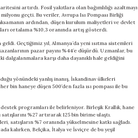
Yaygınlaşıyor:
ritesini artırdı. Fosil yakıtlara olan bağımlılığı azaltmayı
28
milyonu geçti. Bu veriler, Avrupa Isı Pompası Birliği
Milyon
aksamanın ardından, düşen kurulum maliyetleri ve devlet
Evde
şları ortalama %10,3 oranında artış gösterdi.
Kullanılıyor
için
eldi. Geçtiğimiz yıl, Almanya’da yeni ısıtma sistemleri
z kazanlarının pazar payını %44’e düşürdü. Uzmanlar, bu
i dalgalanmalara karşı daha dayanıklı hale geldiğini
duğu yönündeki yanlış inanış, İskandinav ülkeleri
 her bin haneye düşen 500’den fazla ısı pompası ile bu
destek programları ile belirleniyor. Birleşik Krallık, hane
ı satışlarını %27 artırarak 125 bin birime ulaştı.
mleri, satışların %7 oranında yükselmesine katkı sağladı.
ada kalırken, Belçika, İtalya ve İsviçre de bu yeşil