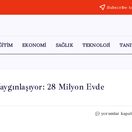
Subscribe t
ĞİTİM
EKONOMİ
SAĞLIK
TEKNOLOJİ
TANI
aygınlaşıyor: 28 Milyon Evde
Isı
yorumlar kapal
Pompaları
Avrupa’da
Hızla