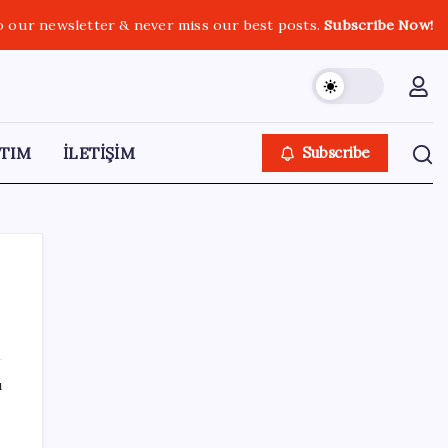
o our newsletter & never miss our best posts.
Subscribe Now!
TIM
İLETİŞİM
Subscribe
SON YAZILAR
ı
Altında yükseliş kapıda mı? Uzman isimden
ezber bozan tahmin!