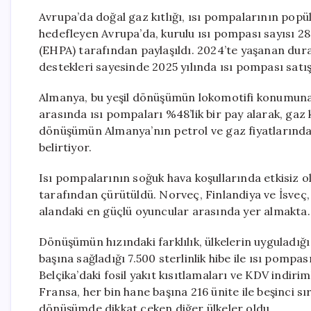
Avrupa’da doğal gaz kıtlığı, ısı pompalarının popüla
hedefleyen Avrupa’da, kurulu ısı pompası sayısı 28 
(EHPA) tarafından paylaşıldı. 2024’te yaşanan dur
destekleri sayesinde 2025 yılında ısı pompası satı
Almanya, bu yeşil dönüşümün lokomotifi konumuna g
arasında ısı pompaları %48’lik bir pay alarak, ga
dönüşümün Almanya’nın petrol ve gaz fiyatlarındak
belirtiyor.
Isı pompalarının soğuk hava koşullarında etkisiz ol
tarafından çürütüldü. Norveç, Finlandiya ve İsveç,
alandaki en güçlü oyuncular arasında yer almakta.
Dönüşümün hızındaki farklılık, ülkelerin uyguladığı 
başına sağladığı 7.500 sterlinlik hibe ile ısı pompas
Belçika’daki fosil yakıt kısıtlamaları ve KDV indiri
Fransa, her bin hane başına 216 ünite ile beşinci sır
dönüşümde dikkat çeken diğer ülkeler oldu.