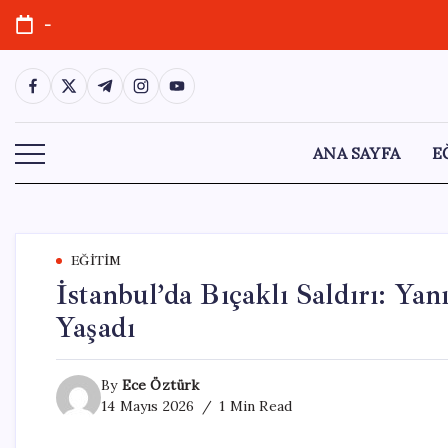
Skip
-
to
content
https://www.facebook.com/
https://twitter.com/
https://t.me/
https://www.instagram.com/
https://youtube.com/
ANA SAYFA
E
EĞITIM
İstanbul’da Bıçaklı Saldırı: Y
Yaşadı
By
Ece Öztürk
14 Mayıs 2026
1 Min Read