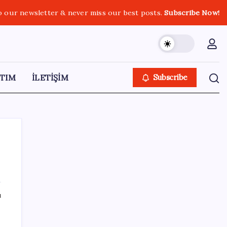
o our newsletter & never miss our best posts.
Subscribe Now!
TIM
İLETİŞİM
Subscribe
SON YAZILAR
ı
CHP’nin butlan MYK’sinden yeni karar: 8 il
başkanlığına atama yapıldı