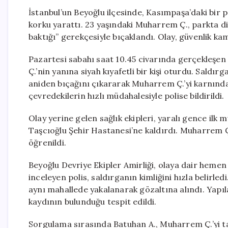
İstanbul’un Beyoğlu ilçesinde, Kasımpaşa’daki bir 
korku yarattı. 23 yaşındaki Muharrem Ç., parkta d
baktığı” gerekçesiyle bıçaklandı. Olay, güvenlik ka
Pazartesi sabahı saat 10.45 civarında gerçekleşen
Ç.’nin yanına siyah kıyafetli bir kişi oturdu. Saldı
aniden bıçağını çıkararak Muharrem Ç.’yi karnında
çevredekilerin hızlı müdahalesiyle polise bildirildi.
Olay yerine gelen sağlık ekipleri, yaralı gence il
Taşcıoğlu Şehir Hastanesi’ne kaldırdı. Muharrem Ç.’n
öğrenildi.
Beyoğlu Devriye Ekipler Amirliği, olaya dair hemen
inceleyen polis, saldırganın kimliğini hızla belirled
aynı mahallede yakalanarak gözaltına alındı. Yapı
kaydının bulunduğu tespit edildi.
Sorgulama sırasında Batuhan A., Muharrem Ç.’yi ta