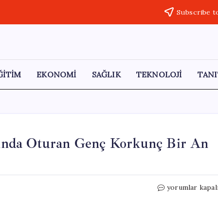
Subscribe t
ĞİTİM
EKONOMİ
SAĞLIK
TEKNOLOJİ
TANI
anında Oturan Genç Korkunç Bir An
İstanbul’da
yorumlar kapal
Bıçaklı
Saldırı:
Yanında