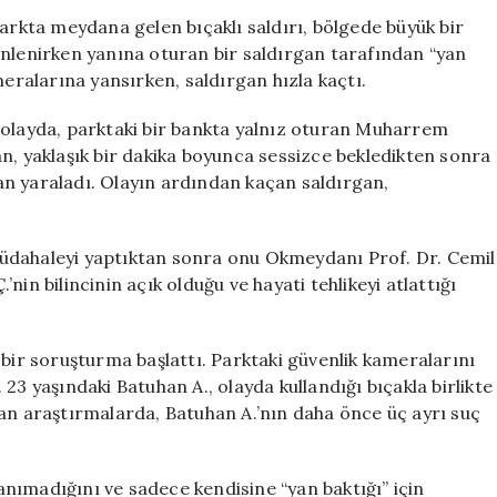
Oturan
parkta meydana gelen bıçaklı saldırı, bölgede büyük bir
Genç
inlenirken yanına oturan bir saldırgan tarafından “yan
Korkunç
meralarına yansırken, saldırgan hızla kaçtı.
Bir
An
 olayda, parktaki bir bankta yalnız oturan Muharrem
Yaşadı
rgan, yaklaşık bir dakika boyunca sessizce bekledikten sonra
için
n yaraladı. Olayın ardından kaçan saldırgan,
k müdahaleyi yaptıktan sonra onu Okmeydanı Prof. Dr. Cemil
in bilincinin açık olduğu ve hayati tehlikeyi atlattığı
 bir soruşturma başlattı. Parktaki güvenlik kameralarını
i. 23 yaşındaki Batuhan A., olayda kullandığı bıçakla birlikte
lan araştırmalarda, Batuhan A.’nın daha önce üç ayrı suç
nımadığını ve sadece kendisine “yan baktığı” için