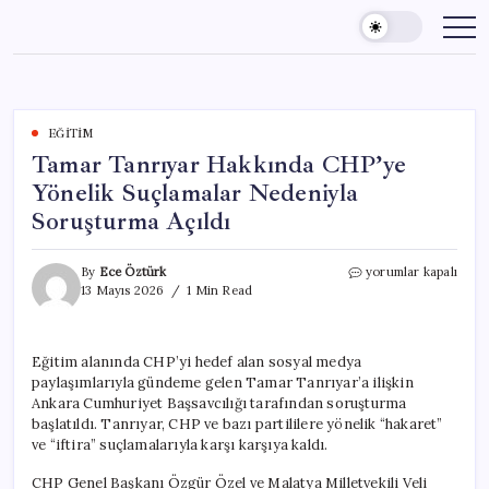
Skip
to
content
EĞITIM
Tamar Tanrıyar Hakkında CHP’ye
Yönelik Suçlamalar Nedeniyla
Soruşturma Açıldı
Tamar
By
Ece Öztürk
yorumlar kapalı
Tanrıyar
13 Mayıs 2026
1 Min Read
Hakkında
CHP’ye
Yönelik
Eğitim alanında CHP’yi hedef alan sosyal medya
Suçlamalar
paylaşımlarıyla gündeme gelen Tamar Tanrıyar’a ilişkin
Nedeniyla
Soruşturma
Ankara Cumhuriyet Başsavcılığı tarafından soruşturma
Açıldı
başlatıldı. Tanrıyar, CHP ve bazı partililere yönelik “hakaret”
için
ve “iftira” suçlamalarıyla karşı karşıya kaldı.
CHP Genel Başkanı Özgür Özel ve Malatya Milletvekili Veli