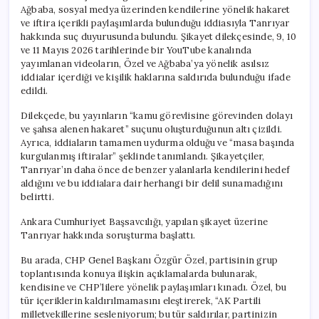
Ağbaba, sosyal medya üzerinden kendilerine yönelik hakaret
ve iftira içerikli paylaşımlarda bulunduğu iddiasıyla Tanrıyar
hakkında suç duyurusunda bulundu. Şikayet dilekçesinde, 9, 10
ve 11 Mayıs 2026 tarihlerinde bir YouTube kanalında
yayımlanan videoların, Özel ve Ağbaba’ya yönelik asılsız
iddialar içerdiği ve kişilik haklarına saldırıda bulunduğu ifade
edildi.
Dilekçede, bu yayınların “kamu görevlisine görevinden dolayı
ve şahsa alenen hakaret” suçunu oluşturduğunun altı çizildi.
Ayrıca, iddiaların tamamen uydurma olduğu ve “masa başında
kurgulanmış iftiralar” şeklinde tanımlandı. Şikayetçiler,
Tanrıyar’ın daha önce de benzer yalanlarla kendilerini hedef
aldığını ve bu iddialara dair herhangi bir delil sunamadığını
belirtti.
Ankara Cumhuriyet Başsavcılığı, yapılan şikayet üzerine
Tanrıyar hakkında soruşturma başlattı.
Bu arada, CHP Genel Başkanı Özgür Özel, partisinin grup
toplantısında konuya ilişkin açıklamalarda bulunarak,
kendisine ve CHP’lilere yönelik paylaşımları kınadı. Özel, bu
tür içeriklerin kaldırılmamasını eleştirerek, “AK Partili
milletvekillerine sesleniyorum; bu tür saldırılar, partinizin