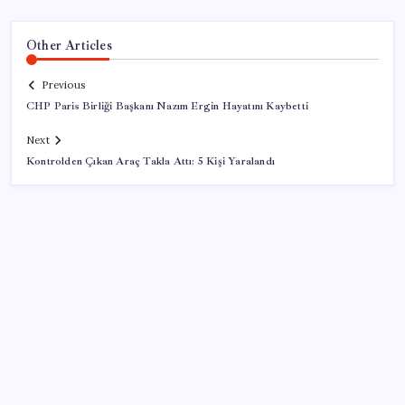
Other Articles
Previous
CHP Paris Birliği Başkanı Nazım Ergin Hayatını Kaybetti
Next
Kontrolden Çıkan Araç Takla Attı: 5 Kişi Yaralandı
SON YAZILAR
CHP’nin butlan MYK’sinden yeni karar: 8 il