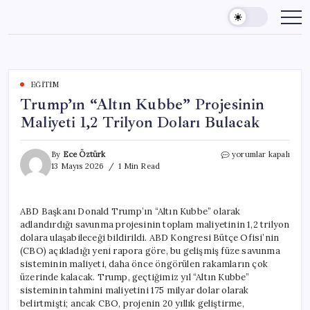
Skip
to
content
EĞITIM
Trump’ın “Altın Kubbe” Projesinin
Maliyeti 1,2 Trilyon Doları Bulacak
Trump’ın
By
Ece Öztürk
yorumlar kapalı
“Altın
13 Mayıs 2026
1 Min Read
Kubbe”
Projesinin
Maliyeti
ABD Başkanı Donald Trump’ın “Altın Kubbe” olarak
1,2
adlandırdığı savunma projesinin toplam maliyetinin 1,2 trilyon
Trilyon
Doları
dolara ulaşabileceği bildirildi. ABD Kongresi Bütçe Ofisi’nin
Bulacak
(CBO) açıkladığı yeni rapora göre, bu gelişmiş füze savunma
için
sisteminin maliyeti, daha önce öngörülen rakamların çok
üzerinde kalacak. Trump, geçtiğimiz yıl “Altın Kubbe”
sisteminin tahmini maliyetini 175 milyar dolar olarak
belirtmişti; ancak CBO, projenin 20 yıllık geliştirme,