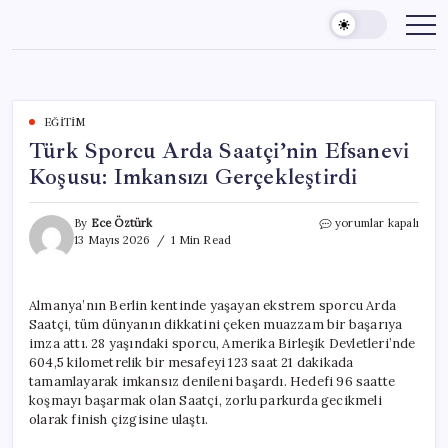
Skip
to
content
EĞITIM
Türk Sporcu Arda Saatçi’nin Efsanevi
Koşusu: Imkansızı Gerçekleştirdi
Türk
By
Ece Öztürk
yorumlar kapalı
Sporcu
13 Mayıs 2026
1 Min Read
Arda
Saatçi’nin
Efsanevi
Almanya’nın Berlin kentinde yaşayan ekstrem sporcu Arda
Koşusu:
Saatçi, tüm dünyanın dikkatini çeken muazzam bir başarıya
Imkansızı
Gerçekleştirdi
imza attı. 28 yaşındaki sporcu, Amerika Birleşik Devletleri’nde
için
604,5 kilometrelik bir mesafeyi 123 saat 21 dakikada
tamamlayarak imkansız denileni başardı. Hedefi 96 saatte
koşmayı başarmak olan Saatçi, zorlu parkurda gecikmeli
olarak finish çizgisine ulaştı.