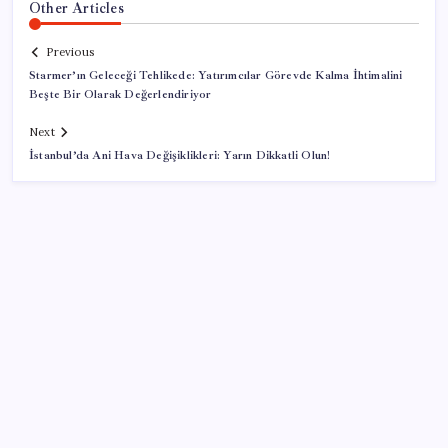
Other Articles
Previous
Starmer’ın Geleceği Tehlikede: Yatırımcılar Görevde Kalma İhtimalini
Beşte Bir Olarak Değerlendiriyor
Next
İstanbul’da Ani Hava Değişiklikleri: Yarın Dikkatli Olun!
SON YAZILAR
Artık çalışan primi tazminata yansıyacak