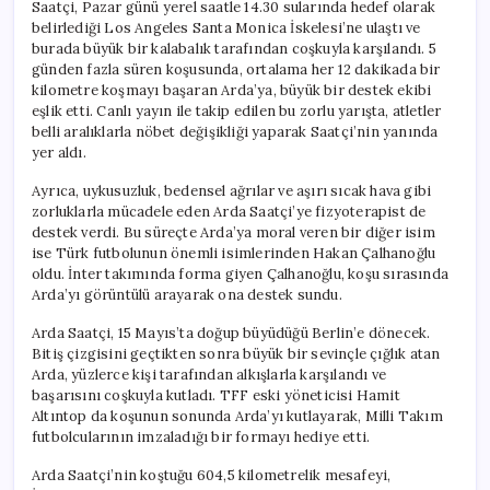
Saatçi, Pazar günü yerel saatle 14.30 sularında hedef olarak
belirlediği Los Angeles Santa Monica İskelesi’ne ulaştı ve
burada büyük bir kalabalık tarafından coşkuyla karşılandı. 5
günden fazla süren koşusunda, ortalama her 12 dakikada bir
kilometre koşmayı başaran Arda’ya, büyük bir destek ekibi
eşlik etti. Canlı yayın ile takip edilen bu zorlu yarışta, atletler
belli aralıklarla nöbet değişikliği yaparak Saatçi’nin yanında
yer aldı.
Ayrıca, uykusuzluk, bedensel ağrılar ve aşırı sıcak hava gibi
zorluklarla mücadele eden Arda Saatçi’ye fizyoterapist de
destek verdi. Bu süreçte Arda’ya moral veren bir diğer isim
ise Türk futbolunun önemli isimlerinden Hakan Çalhanoğlu
oldu. İnter takımında forma giyen Çalhanoğlu, koşu sırasında
Arda’yı görüntülü arayarak ona destek sundu.
Arda Saatçi, 15 Mayıs’ta doğup büyüdüğü Berlin’e dönecek.
Bitiş çizgisini geçtikten sonra büyük bir sevinçle çığlık atan
Arda, yüzlerce kişi tarafından alkışlarla karşılandı ve
başarısını coşkuyla kutladı. TFF eski yöneticisi Hamit
Altıntop da koşunun sonunda Arda’yı kutlayarak, Milli Takım
futbolcularının imzaladığı bir formayı hediye etti.
Arda Saatçi’nin koştuğu 604,5 kilometrelik mesafeyi,