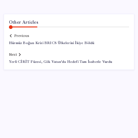
Other Articles
Previous
Hürmüz Boğazı Krizi BRICS Ülkelerini İkiye Böldü
Next
Yerli CİRİT Füzesi, Gök Vatan’da Hedefi Tam İsabetle Vurdu
SON YAZILAR