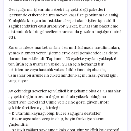
için
Geri çağırma işleminin sebebi, ay çekirdeği paketleri
içerisinde etikette belirtilmeyen kaju fıstığı bulunma olasılığı.
Yanlışlıkla karışan bu fıstıklar, alerjisi olan kişiler için ciddi
sağlık tehditleri oluşturabiliyor. Şirket, bu hatanın paketleme
sistemindeki bir güncelleme sırasında gözden kaçtığını kabul
etti.
Sorun sadece market rafları ile sınırlı kalmadı; havalimanları,
yemek hizmeti veren işletmeler ve özel perakendeciler de bu
durumdan etkilendi. Toplamda 23 eyalete yayılan yaklaşık 6
ton ürün için uyarılar yapıldı. Şu an için herhangi bir
zehirlenme veya hastalık vakası bildirilmemiş olsa da,
uzmanlar bu ürünlerin tüketiminden kaçınılması gerektiğini
vurguluyor.
Ay çekirdeği severler için üzücü bir gelişme olsa da, uzmanlar
ay çekirdeğinin besin değerinin hala yüksek olduğunu
belirtiyor. Cleveland Clinic verilerine göre, güvenilir bir
şekilde üretilen ay çekirdeği;
– E vitamini kaynağı olup, hücre sağlığını destekler.
– Bakır açısından zengin olup, beyin fonksiyonlarını
güçlendirir.
– Sağlıklı yağları sayesinde kalp dostudur ve kötü kolesterolü