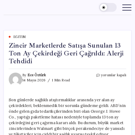
Skip
to
content
EĞITIM
Zincir Marketlerde Satışa Sunulan 13
Ton Ay Çekirdeği Geri Çağrıldı: Alerji
Tehdidi
Zincir
By
Ece Öztürk
yorumlar kapalı
Marketlerde
14 Mayıs 2026
1 Min Read
Satışa
Sunulan
13
Son günlerde sağlıklı atıştırmalıklar arasında yer alan ay
Ton
çekirdekleri, beklenmedik bir sorunla gündeme geldi. ABD’nin
Ay
Çekirdeği
önde gelen gıda tedarikçilerinden biri olan George J. Howe
Geri
Co., yaptığı paketleme hatası nedeniyle toplamda 13 ton ay
Çağrıldı:
çekirdeğini geri çağırma kararı aldı. Bu durum, büyük market
Alerji
zincirlerinden Walmart gibi birçok perakendeciye de yansıdı
Tehdidi
ve tüketiciler için ciddi bir sağlık uyarısı teşkil ediyor.