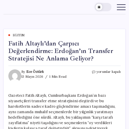
Skip
to
content
EĞITIM
Fatih Altaylı’dan Çarpıcı
Değerlendirme: Erdoğan’ın Transfer
Stratejisi Ne Anlama Geliyor?
Fatih
By
Ece Öztürk
yorumlar kapalı
Altaylı’dan
13 Mayıs 2026
1 Min Read
Çarpıcı
Değerlendirme:
Erdoğan’ın
Gazeteci Fatih Altaylı, Cumhurbaşkanı Erdoğan’ın bazı
Transfer
siyasetçileri transfer etme stratejisini eleştirdi ve bu
Stratejisi
Ne
hareketlerin sadece kadro güçlendirme amacı taşımadığını,
Anlama
aynı zamanda muhalif seçmenlerde bir yılgınlık yaratmayı
Geliyor?
hedeflediğini öne sürdü. Altaylı, bu yaklaşımın “karşı tarafı
için
zayıflatma” niyeti taşıdığını ve seçmenlerin “oy verdikleri
kişilerin kolayca taraf değiştirdiği” algısını pekiştirerek