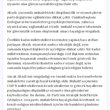
siyasete olan güveni sarsabileceğini ifade etti.
Altaylı, yazısında muhalefetteki disiplinsizlik ve siyasetçilerin
parti değiştirme eğilimlerine dikkat çekti. Cumhurbaşkanı
Erdoğan’ın bu transferleri gerçekleştirmesinin, yalnızca
siyasi kazanç sağlamaktan ziyade, muhalif seçmen tabanında
bir güvensizlik ortamı oluşturmak amacı taşıdığını vurguladı.
Özellikle kadın milletvekilleri üzerinden yapılan bazı atıfları
paylaşan Altaylı, siyasetin sadece ideolojik değil, aynı
zamanda kişisel ilişkileri de içerdiğine dikkat çekti. Bir kadın
milletvekilinin, danışmanıyla kurduğu özel ilişkinin ardından
eşinden boşanarak onunla evlenmesini örnek gösterdi. Bu
durumun, siyasetteki ihanetin sadece siyasi değil, aynı
zamanda kişisel boyutları olduğunu gösterdiğini belirtti.
Ancak Altaylı’nın vurguladığı en önemli nokta, bu transferlerin
muhalefette yarattığı hayal kırıklığı oldu. Muhalif seçmenler,
CHP’li milletvekillerinin kendi ideallerini ve gelecek hayallerini
paylaşmadığını düşündükçe siyasete olan güvenlerini
kaybediyorlar. Bu durum, AK Parti’nin stratejik hedefleriyle
örtüşüyor; zira parti, muhalefetin hayal gücünü köreltmek ve
kendi varlığını sürdürebilmek için bu tür hamleleri gündeme
getiriyor.