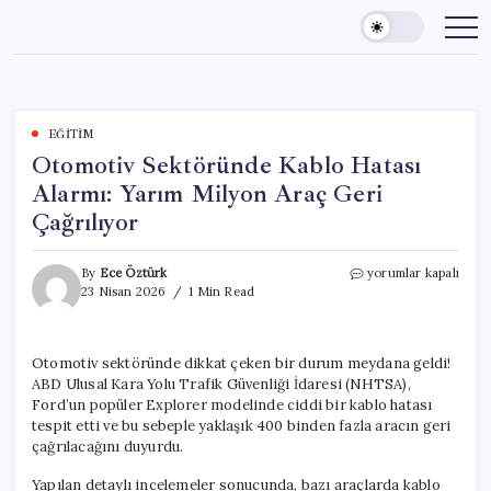
Skip
to
content
EĞITIM
Otomotiv Sektöründe Kablo Hatası
Alarmı: Yarım Milyon Araç Geri
Çağrılıyor
Otomotiv
By
Ece Öztürk
yorumlar kapalı
Sektöründe
23 Nisan 2026
1 Min Read
Kablo
Hatası
Alarmı:
Otomotiv sektöründe dikkat çeken bir durum meydana geldi!
Yarım
ABD Ulusal Kara Yolu Trafik Güvenliği İdaresi (NHTSA),
Milyon
Araç
Ford’un popüler Explorer modelinde ciddi bir kablo hatası
Geri
tespit etti ve bu sebeple yaklaşık 400 binden fazla aracın geri
Çağrılıyor
çağrılacağını duyurdu.
için
Yapılan detaylı incelemeler sonucunda, bazı araçlarda kablo