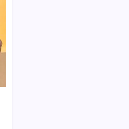
Altında yükseliş kapıda mı? Uzman isimden
ezber bozan tahmin!
28 ilde CHP’li başkan kalmadı! YENİ Parti’ye
geçen CHP’li belediye başkanı sayısı belli
oldu: ‘Ay sonu 300’ü geçecek…’
Borsada 4 büyüklerin yarışı kızıştı:
Yatırımcısına kazandıran tek takım
Beşiktaş
CHP’nin butlan MYK’sinden yeni karar: 8 il
başkanlığına atama yapıldı
Bahçeli’den dikkat çeken ‘süreç’ mesajı:
‘Çerçeve yasaya tam destek verilmelidir’
YENİ Partili Çakırözer, tutuklu gazeteciler
Yanardağ ve Çağatay’ı ziyaret etti: ‘Basın
özgürlüğünün sağlandığı bir Türkiye’yi
kuracağız!’
Petrolde sular duruldu