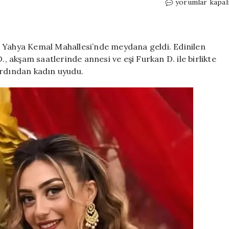
Yeni
yorumlar kapal
evlenmişlerdi…
Sabah
uyandı,
hayatının
a Yahya Kemal Mahallesi’nde meydana geldi. Edinilen
şokunu
., akşam saatlerinde annesi ve eşi Furkan D. ile birlikte
yaşadı:
ardından kadın uyudu.
Anne
sana
layık
olamadım
için