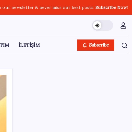
o our newsletter & never miss our best posts.
Subscribe Now!
TIM
İLETİŞİM
Subscribe
SON YAZILAR
ABD, İran-Umman anlaşması sonrası
ablukayı kaldıracak